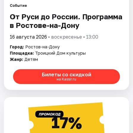
Событие
От Руси до России. Программа
Города
в Ростове-на-Дону
Площадки
16 августа 2026
• воскресенье • 13:00
Артисты
Город:
Ростов-на-Дону
Площадка:
Троицкий Дом культуры
Рейтинги
Жанр:
Детям
Билеты со скидкой
на Kassir.ru
ПРОМОКОД
17%