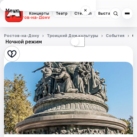
Меню
×
Концерты
Театр
Стендап
Выставки
Квест
Ростов-на-Дону
Концерты
Ростов-на-Дону
Троицкий Дом культуры
События
От
Ночной режим
☀
☾
Театр
Стендап
Выставки
Квесты
Экскурсии
Спорт
События