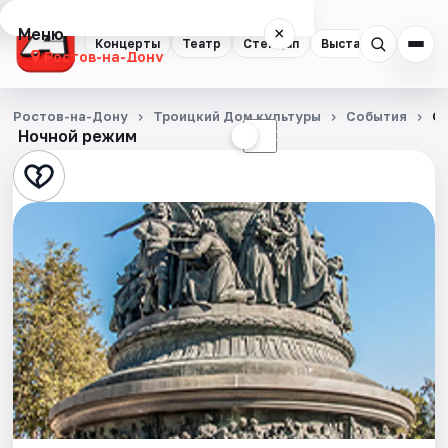
Меню
×
Концерты
Театр
Стендап
Выставки
Квест
Ростов-на-Дону
Концерты
Ростов-на-Дону
Троицкий Дом культуры
События
От
Ночной режим
☀
☾
Театр
Стендап
Выставки
Квесты
Экскурсии
Спорт
События