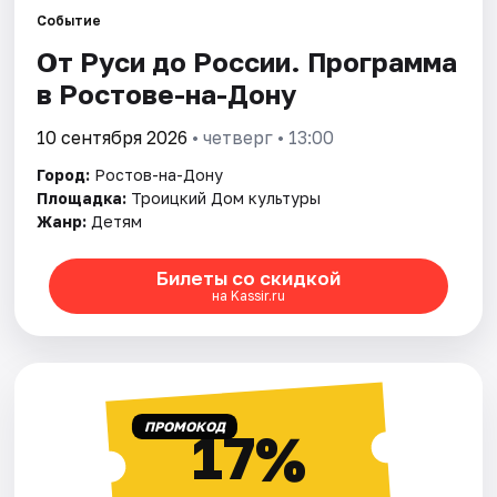
Событие
От Руси до России. Программа
Города
в Ростове-на-Дону
Площадки
10 сентября 2026
• четверг • 13:00
Артисты
Город:
Ростов-на-Дону
Площадка:
Троицкий Дом культуры
Рейтинги
Жанр:
Детям
Билеты со скидкой
на Kassir.ru
ПРОМОКОД
17%