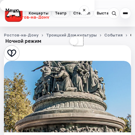
Меню
×
Концерты
Театр
Стендап
Выставки
Квест
Ростов-на-Дону
Концерты
Ростов-на-Дону
Троицкий Дом культуры
События
От
Ночной режим
☀
☾
Театр
Стендап
Выставки
Квесты
Экскурсии
Спорт
События