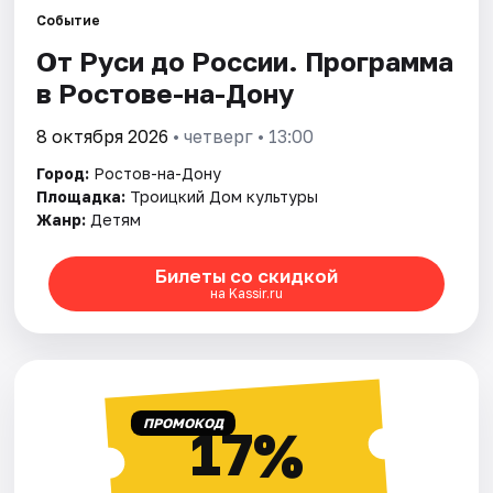
Событие
От Руси до России. Программа
Города
в Ростове-на-Дону
Площадки
8 октября 2026
• четверг • 13:00
Артисты
Город:
Ростов-на-Дону
Площадка:
Троицкий Дом культуры
Рейтинги
Жанр:
Детям
Билеты со скидкой
на Kassir.ru
ПРОМОКОД
17%