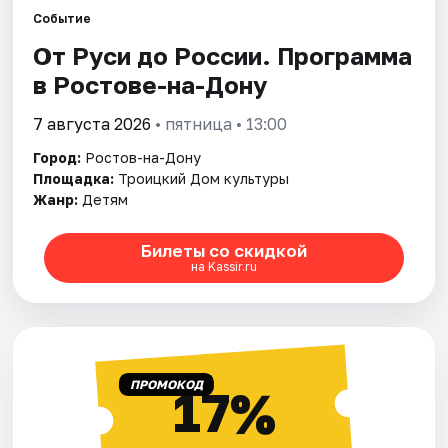
Событие
От Руси до России. Программа
Города
в Ростове-на-Дону
Площадки
7 августа 2026
• пятница • 13:00
Артисты
Город:
Ростов-на-Дону
Площадка:
Троицкий Дом культуры
Рейтинги
Жанр:
Детям
Билеты со скидкой
на Kassir.ru
ПРОМОКОД
17%