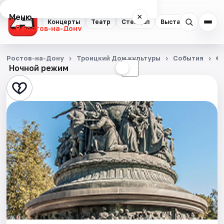
Меню
×
Концерты
Театр
Стендап
Выставки
Квест
Ростов-на-Дону
Концерты
Ростов-на-Дону
Троицкий Дом культуры
События
От
Ночной режим
☀
☾
Театр
Стендап
Выставки
Квесты
Экскурсии
Спорт
События