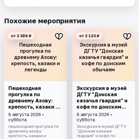
Похожие мероприятия
от 2 386 ₽
от 2 120 ₽
Пешеходная
Экскурсия в музей
прогулка по
ДГТУ "Донская
древнему Азову:
казачья гвардия" и
крепость, казаки и
кофе по донским
легенды
обычаям
Пешеходная
Экскурсия в музей
прогулка по
ДГТУ "Донская
древнему Азову:
казачья гвардия" и
крепость, казаки и
кофе по донским
легенды
обычаям
8 августа 2026 •
8 августа 2026 •
суббота
суббота
пешеходная прогулка по
Экскурсия в музей ДГТУ
древнему азову:
"Донская казачья
крепость, казаки и
гвардия" и кофе по