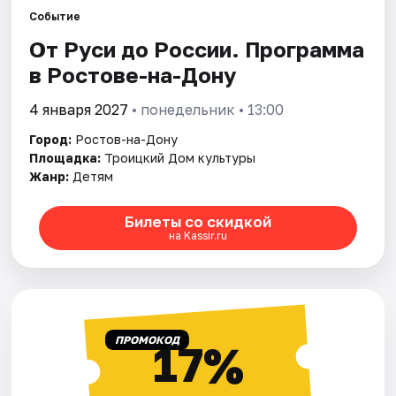
Событие
От Руси до России. Программа
Города
в Ростове-на-Дону
Площадки
4 января 2027
• понедельник • 13:00
Артисты
Город:
Ростов-на-Дону
Площадка:
Троицкий Дом культуры
Рейтинги
Жанр:
Детям
Билеты со скидкой
на Kassir.ru
ПРОМОКОД
17%