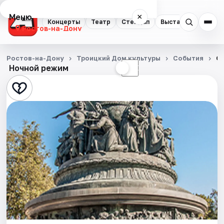
Меню
×
Концерты
Театр
Стендап
Выставки
Квест
Ростов-на-Дону
Концерты
Ростов-на-Дону
Троицкий Дом культуры
События
От
Ночной режим
☀
☾
Театр
Стендап
Выставки
Квесты
Экскурсии
Спорт
События