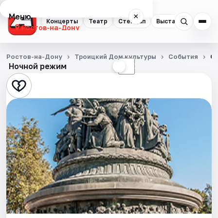
Меню
×
Концерты
Театр
Стендап
Выставки
Квест
Ростов-на-Дону
Концерты
Ростов-на-Дону
Троицкий Дом культуры
События
От
Ночной режим
☀
☾
Театр
Стендап
Выставки
Квесты
Экскурсии
Спорт
События