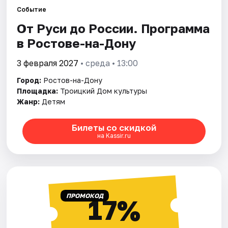
Событие
От Руси до России. Программа
Города
в Ростове-на-Дону
Площадки
3 февраля 2027
• среда • 13:00
Артисты
Город:
Ростов-на-Дону
Площадка:
Троицкий Дом культуры
Рейтинги
Жанр:
Детям
Билеты со скидкой
на Kassir.ru
ПРОМОКОД
17%