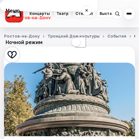
Меню
×
Концерты
Театр
Стендап
Выставки
Квест
Ростов-на-Дону
Концерты
Ростов-на-Дону
Троицкий Дом культуры
События
От
Ночной режим
☀
☾
Театр
Стендап
Выставки
Квесты
Экскурсии
Спорт
События