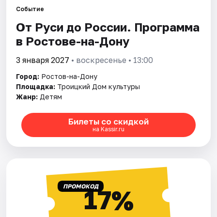
Событие
От Руси до России. Программа
Города
в Ростове-на-Дону
Площадки
3 января 2027
• воскресенье • 13:00
Артисты
Город:
Ростов-на-Дону
Площадка:
Троицкий Дом культуры
Рейтинги
Жанр:
Детям
Билеты со скидкой
на Kassir.ru
ПРОМОКОД
17%