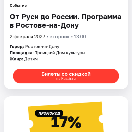
Событие
От Руси до России. Программа
Города
в Ростове-на-Дону
Площадки
2 февраля 2027
• вторник • 13:00
Артисты
Город:
Ростов-на-Дону
Площадка:
Троицкий Дом культуры
Рейтинги
Жанр:
Детям
Билеты со скидкой
на Kassir.ru
ПРОМОКОД
17%