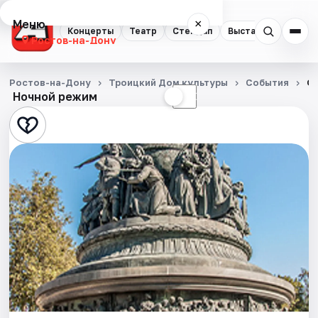
Меню
×
Концерты
Театр
Стендап
Выставки
Квест
Ростов-на-Дону
Концерты
Ростов-на-Дону
Троицкий Дом культуры
События
От
Ночной режим
☀
☾
Театр
Стендап
Выставки
Квесты
Экскурсии
Спорт
События