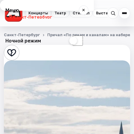
Меню
×
Концерты
Театр
Стендап
Выставки
Квест
Санкт-Петербург
Концерты
Санкт-Петербург
Причал «По рекам и каналам» на набереж
Ночной режим
☀
☾
Театр
Стендап
Выставки
Квесты
Экскурсии
Спорт
События