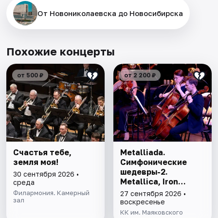
От Новониколаевска до Новосибирска
Похожие концерты
от 500 ₽
от 2 200 ₽
Счастья тебе,
Metalliada.
земля моя!
Симфонические
шедевры-2.
30 сентября 2026 •
Metallica, Iron
среда
Maiden, Scorpions,
Филармония. Камерный
27 сентября 2026 •
зал
Nightwish
воскресенье
КК им. Маяковского