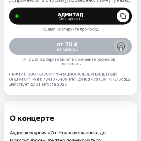
Применили: 2 642 раз
Проверено: 1 минуту назад
адмитад
Скопировать
1 шаг. Скопируйте промокод
от 70 ₽
на Kassir.ru
2 шаг. Выберите билет и примените промокод
до оплаты
Реклама. ООО "КАССИР.РУ-НАЦИОНАЛЬНЫЙ БИЛЕТНЫЙ
ОПЕРАТОР", ИНН: 7841075409 erid: 25H8d7vbP8SRTvHZrUcdLB.
Действует до 31 августа 2026
О концерте
Аудиоэкскурсия «От Новониколаевска до
Новосибирска»Приятно познакомиться,