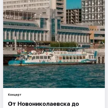
Города
Площадки
Артисты
Рейтинги
Концерт
От Новониколаевска до