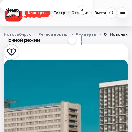
Меню
×
Концерты
Театр
Стендап
Выставки
Квест
Новосибирск
Концерты
Новосибирск
Речной вокзал
Концерты
От Новонико
Ночной режим
☀
☾
Театр
Стендап
Выставки
Квесты
Экскурсии
Спорт
События