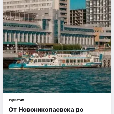
Города
Площадки
Артисты
Рейтинги
Туристам
От Новониколаевска до