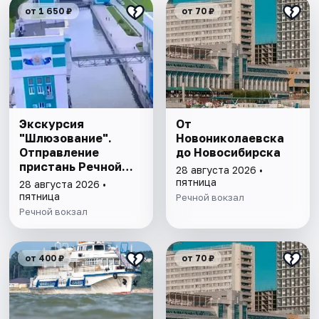
от 1 650 ₽
от 70 ₽
Экскурсия
От
"Шлюзование".
Новониколаевска
Отправление
до Новосибирска
пристань Речной
28 августа 2026 •
вокзал- Прибытие
пятница
28 августа 2026 •
пристань Речной
пятница
Речной вокзал
вокзал с питанием
Речной вокзал
от 400 ₽
от 70 ₽