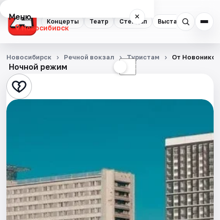
Меню
×
Концерты
Театр
Стендап
Выставки
Квест
Новосибирск
Концерты
Новосибирск
Речной вокзал
Туристам
От Новоникол
Ночной режим
☀
☾
Театр
Стендап
Выставки
Квесты
Экскурсии
Спорт
События