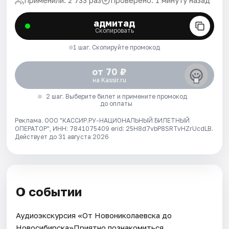
Применили: 2 733 раз
Проверено: 1 минуту назад
адмитад
Скопировать
1 шаг. Скопируйте промокод
от 70 ₽
на Kassir.ru
2 шаг. Выберите билет и примените промокод
до оплаты
Реклама. ООО "КАССИР.РУ-НАЦИОНАЛЬНЫЙ БИЛЕТНЫЙ
ОПЕРАТОР", ИНН: 7841075409 erid: 25H8d7vbP8SRTvHZrUcdLB.
Действует до 31 августа 2026
О событии
Аудиоэкскурсия «От Новониколаевска до
Новосибирска»Приятно познакомиться,