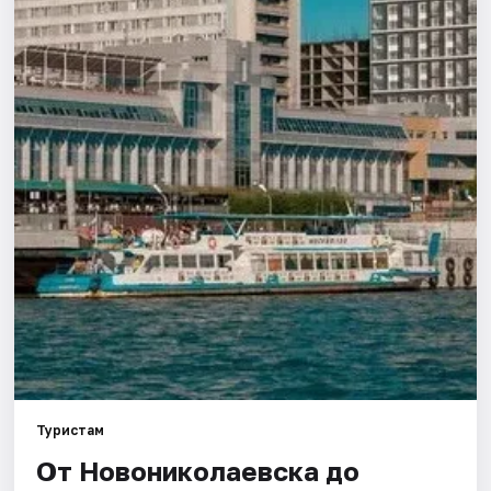
Города
Площадки
Артисты
Рейтинги
Туристам
От Новониколаевска до