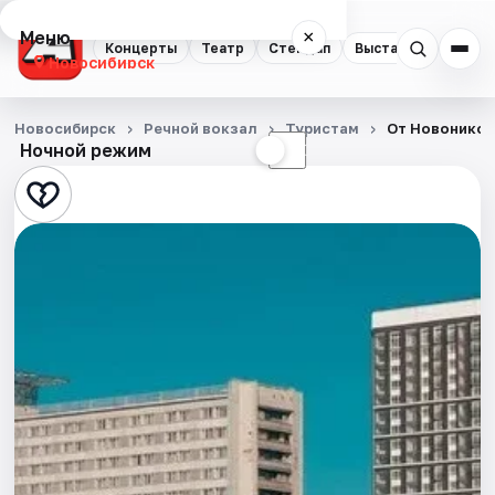
Меню
×
Концерты
Театр
Стендап
Выставки
Квест
Новосибирск
Концерты
Новосибирск
Речной вокзал
Туристам
От Новоникол
Ночной режим
☀
☾
Театр
Стендап
Выставки
Квесты
Экскурсии
Спорт
События