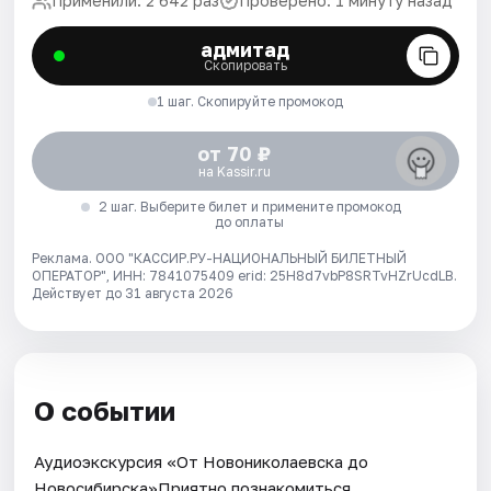
Применили: 2 642 раз
Проверено: 1 минуту назад
адмитад
Скопировать
1 шаг. Скопируйте промокод
от 70 ₽
на Kassir.ru
2 шаг. Выберите билет и примените промокод
до оплаты
Реклама. ООО "КАССИР.РУ-НАЦИОНАЛЬНЫЙ БИЛЕТНЫЙ
ОПЕРАТОР", ИНН: 7841075409 erid: 25H8d7vbP8SRTvHZrUcdLB.
Действует до 31 августа 2026
О событии
Аудиоэкскурсия «От Новониколаевска до
Новосибирска»Приятно познакомиться,