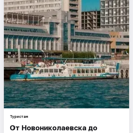
Города
Площадки
Артисты
Рейтинги
Туристам
От Новониколаевска до