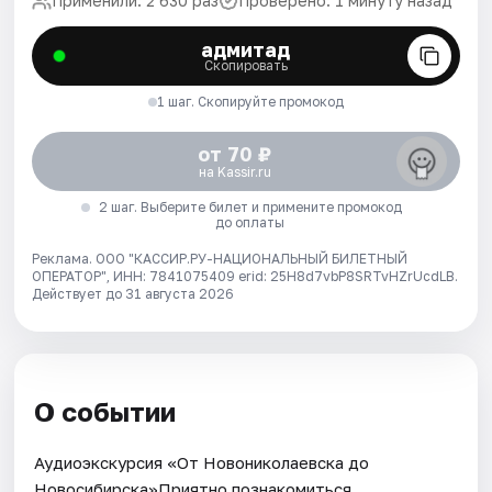
Применили: 2 630 раз
Проверено: 1 минуту назад
адмитад
Скопировать
1 шаг. Скопируйте промокод
от 70 ₽
на Kassir.ru
2 шаг. Выберите билет и примените промокод
до оплаты
Реклама. ООО "КАССИР.РУ-НАЦИОНАЛЬНЫЙ БИЛЕТНЫЙ
ОПЕРАТОР", ИНН: 7841075409 erid: 25H8d7vbP8SRTvHZrUcdLB.
Действует до 31 августа 2026
О событии
Аудиоэкскурсия «От Новониколаевска до
Новосибирска»Приятно познакомиться,