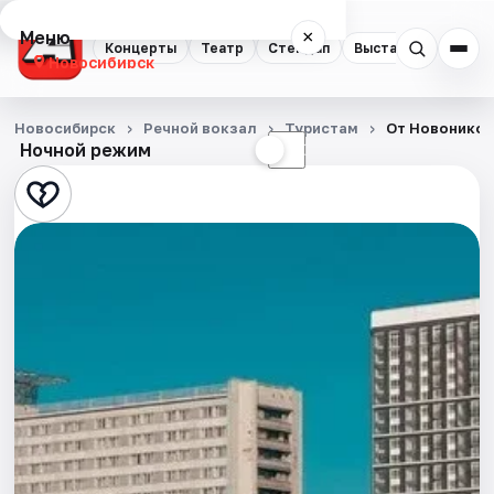
Меню
×
Концерты
Театр
Стендап
Выставки
Квест
Новосибирск
Концерты
Новосибирск
Речной вокзал
Туристам
От Новоникол
Ночной режим
☀
☾
Театр
Стендап
Выставки
Квесты
Экскурсии
Спорт
События