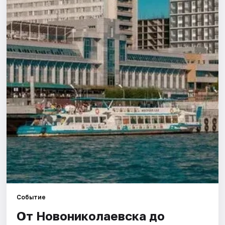
Города
Площадки
Артисты
Рейтинги
Событие
От Новониколаевска до