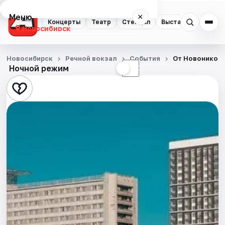
Меню
×
Концерты
Театр
Стендап
Выставки
Квест
Новосибирск
Концерты
Новосибирск
Речной вокзал
События
От Новоникол
Ночной режим
☀
☾
Театр
Стендап
Выставки
Квесты
Экскурсии
Спорт
События