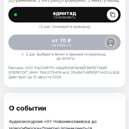
Применили: 2 643 раз
Проверено: 1 минуту назад
адмитад
Скопировать
1 шаг. Скопируйте промокод
от 70 ₽
на Kassir.ru
2 шаг. Выберите билет и примените промокод
до оплаты
Реклама. ООО "КАССИР.РУ-НАЦИОНАЛЬНЫЙ БИЛЕТНЫЙ
ОПЕРАТОР", ИНН: 7841075409 erid: 25H8d7vbP8SRTvHZrUcdLB.
Действует до 31 августа 2026
О событии
Аудиоэкскурсия «От Новониколаевска до
Новосибирска»Приятно познакомиться,