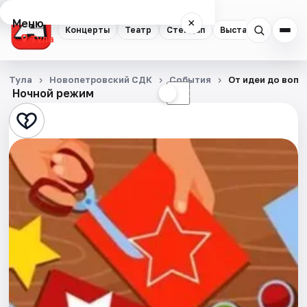
Меню
×
Концерты
Театр
Стендап
Выставки
Квест
Тула
Концерты
Тула
Новопетровский СДК
События
От идеи до воп
Ночной режим
☀
☾
Театр
Стендап
Выставки
Квесты
Экскурсии
Спорт
События