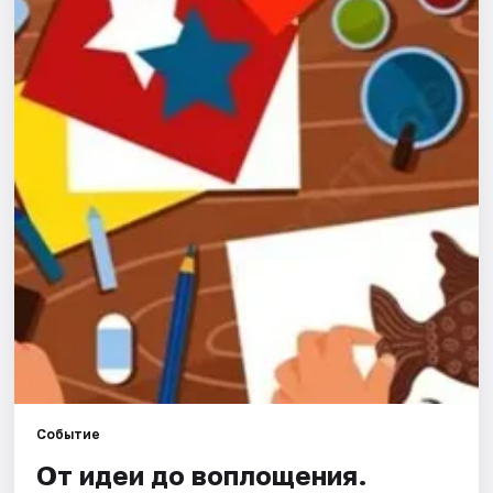
Города
Площадки
Артисты
Рейтинги
Событие
От идеи до воплощения.