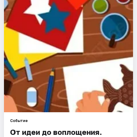
Города
Площадки
Артисты
Рейтинги
Событие
От идеи до воплощения.