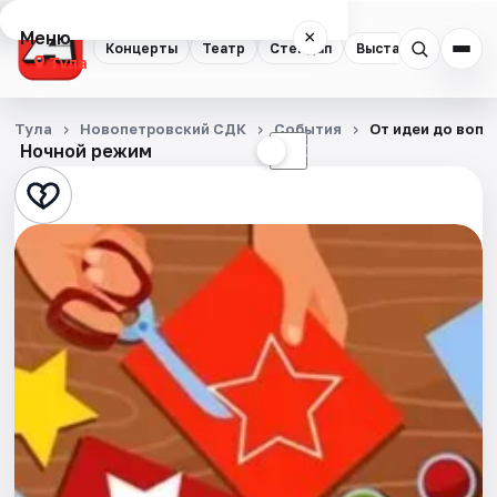
Меню
×
Концерты
Театр
Стендап
Выставки
Квест
Тула
Концерты
Тула
Новопетровский СДК
События
От идеи до воп
Ночной режим
☀
☾
Театр
Стендап
Выставки
Квесты
Экскурсии
Спорт
События