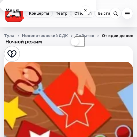
Меню
×
Концерты
Театр
Стендап
Выставки
Квест
Тула
Концерты
Тула
Новопетровский СДК
События
От идеи до воп
Ночной режим
☀
☾
Театр
Стендап
Выставки
Квесты
Экскурсии
Спорт
События