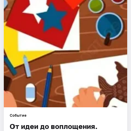
Города
Площадки
Артисты
Рейтинги
Событие
От идеи до воплощения.