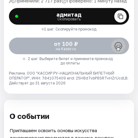
Применили: 2 717 раз
Проверено: 1 минуту назад
адмитад
Скопировать
1 шаг. Скопируйте промокод
от 100 ₽
на Kassir.ru
2 шаг. Выберите билет и примените промокод
до оплаты
Реклама. ООО "КАССИР.РУ-НАЦИОНАЛЬНЫЙ БИЛЕТНЫЙ
ОПЕРАТОР", ИНН: 7841075409 erid: 25H8d7vbP8SRTvHZrUcdLB.
Действует до 31 августа 2026
О событии
Приглашаем освоить основы искусства
декорирования предметов в технике декупаж.