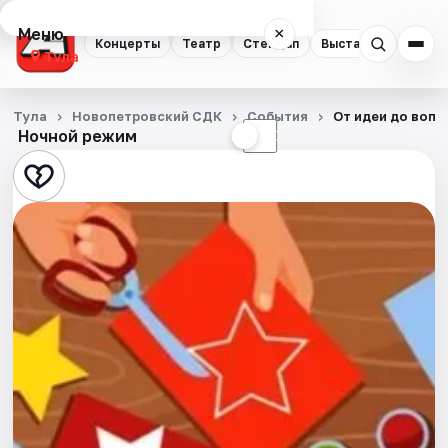
Меню
×
Концерты
Театр
Стендап
Выставки
Квест
Тула
Концерты
Тула
Новопетровский СДК
События
От идеи до воп
Ночной режим
☀
☾
Театр
Стендап
Выставки
Квесты
Экскурсии
Спорт
События