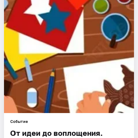
Города
Площадки
Артисты
Рейтинги
Событие
От идеи до воплощения.