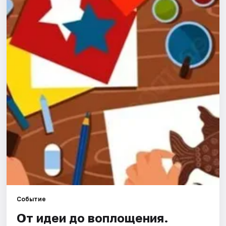
Города
Площадки
Артисты
Рейтинги
Событие
От идеи до воплощения.