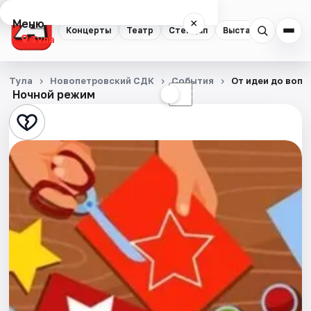
Меню
×
Концерты
Театр
Стендап
Выставки
Квест
Тула
Концерты
Тула
Новопетровский СДК
События
От идеи до воп
Ночной режим
☀
☾
Театр
Стендап
Выставки
Квесты
Экскурсии
Спорт
События