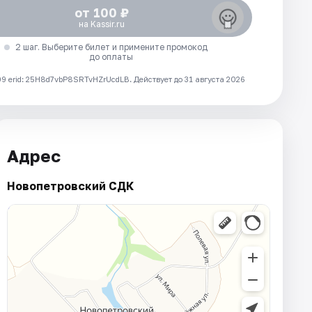
от 100 ₽
на Kassir.ru
2 шаг. Выберите билет и примените промокод
до оплаты
 erid: 25H8d7vbP8SRTvHZrUcdLB.
Действует до 31 августа 2026
Адрес
Новопетровский СДК