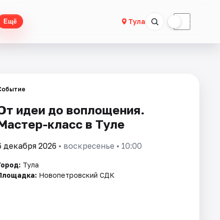
☀
☾
Тула
Ещё
Событие
От идеи до воплощения.
Мастер-класс в Туле
6 декабря 2026
• воскресенье • 10:00
Город:
Тула
Площадка:
Новопетровский СДК