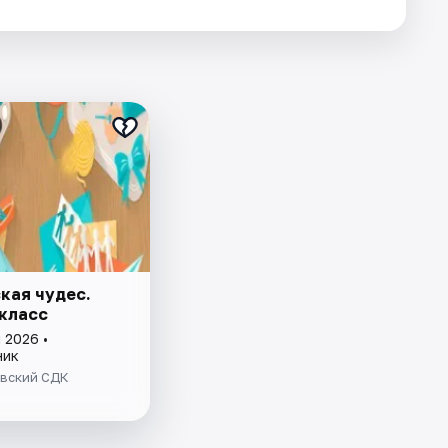
кая чудес.
класс
 2026 •
ник
вский СДК