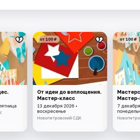
.
от 100 ₽
от 100 ₽
ес.
От идеи до воплощения.
Мастерс
Мастер-класс
Мастер-
пятница
13 декабря 2026 •
7 декабря
воскресенье
понедель
К
Новопетровский СДК
Новопетро