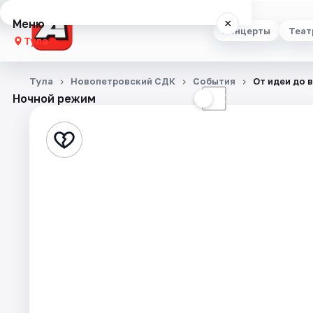
Меню
×
Концерты
Теат
Тула
Концерты
Тула
Новопетровский СДК
События
От идеи до 
Ночной режим
☀
☾
Театр
Стендап
Выставки
Квесты
Экскурсии
Спорт
События