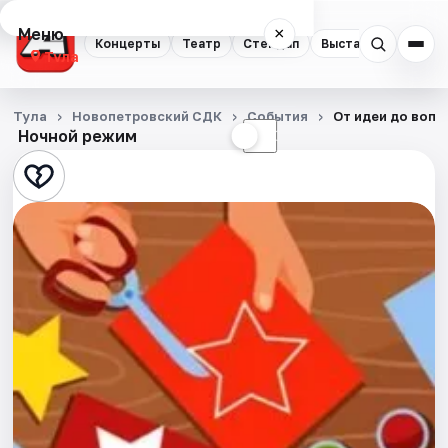
Меню
×
Концерты
Театр
Стендап
Выставки
Квест
Тула
Концерты
Тула
Новопетровский СДК
События
От идеи до воп
Ночной режим
☀
☾
Театр
Стендап
Выставки
Квесты
Экскурсии
Спорт
События