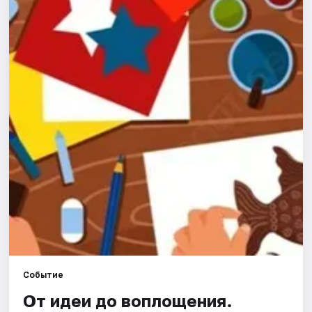
Города
Площадки
Артисты
Рейтинги
Событие
От идеи до воплощения.