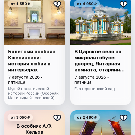
от 1 550 ₽
от 4 950 ₽
Балетный особняк
В Царское село на
Кшесинской:
микроавтобусе:
история любви в
дворец, Янтарная
интерьерах
комната, старинный
парк
7 августа 2026 •
7 августа 2026 •
пятница
пятница
Музей политической
Екатерининский сад
истории России (Особняк
Матильды Кшесинской)
от 3 050 ₽
от 2 490 ₽
В особняк А.Ф.
Кельха