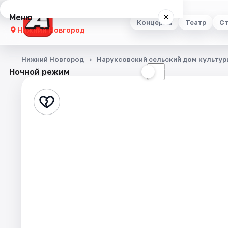
Меню
×
Концерты
Театр
Ст
Нижний Новгород
Концерты
Нижний Новгород
Наруксовский сельский дом культур
Ночной режим
☀
☾
Театр
Стендап
Выставки
Квесты
Экскурсии
Спорт
События