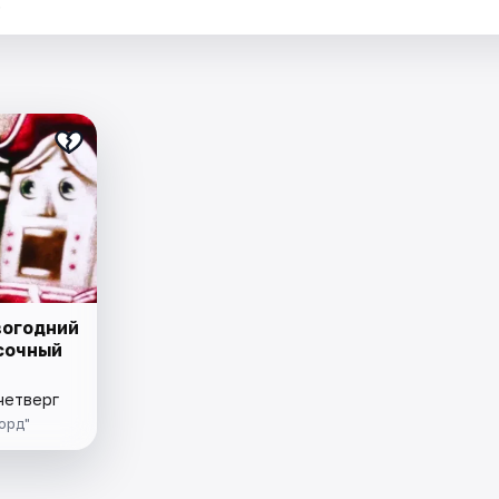
.
вогодний
сочный
четверг
орд"