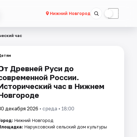
☀
☾
Нижний Новгород
ческий час
Детям
От Древней Руси до
современной России.
Исторический час в Нижнем
Новгороде
30 декабря 2026
• среда • 18:00
Город:
Нижний Новгород
Площадка:
Наруксовский сельский дом культуры