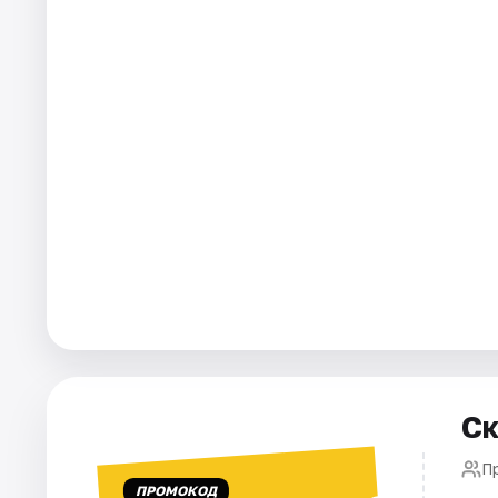
Города
Площадки
Артисты
Рейтинги
Ск
П
ПРОМОКОД