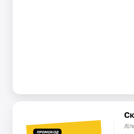
Города
Площадки
Артисты
Рейтинги
Ск
П
ПРОМОКОД