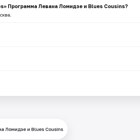
es» Программа Левана Ломидзе и Blues Cousins?
сква.
.
а Ломидзе и Blues Cousins