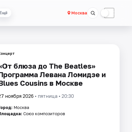
☀
☾
Москва
Ещё
Концерт
«От блюза до The Beatles»
Программа Левана Ломидзе и
Blues Cousins в Москве
27 ноября 2026
• пятница • 20:30
Город:
Москва
Площадка:
Союз композиторов