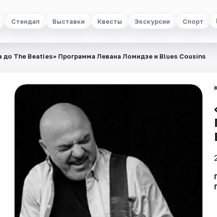
Стендап
Выставки
Квесты
Экскурсии
Спорт
 до The Beatles» Программа Левана Ломидзе и Blues Cousins