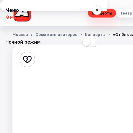
Меню
×
Концерты
Театр
Москва
Концерты
Москва
Союз композиторов
Концерты
«От блюза
Ночной режим
☀
☾
Театр
Стендап
Выставки
Квесты
Экскурсии
Спорт
События