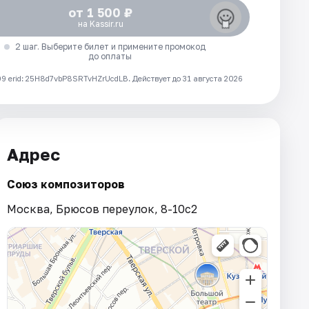
от 1 500 ₽
на Kassir.ru
2 шаг. Выберите билет и примените промокод
до оплаты
 erid: 25H8d7vbP8SRTvHZrUcdLB.
Действует до 31 августа 2026
Адрес
Союз композиторов
Москва, Брюсов переулок, 8-10с2