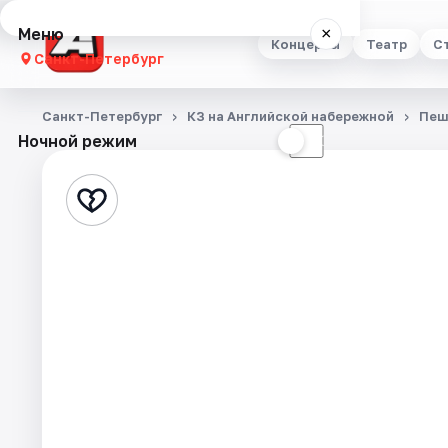
Меню
×
Концерты
Театр
С
Санкт-Петербург
Концерты
Санкт-Петербург
КЗ на Английской набережной
Пеш
Ночной режим
☀
☾
Театр
Стендап
Выставки
Квесты
Экскурсии
Спорт
События