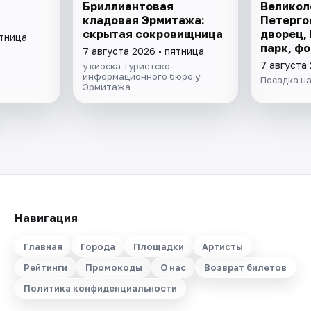
Бриллиантовая
Великол
кладовая Эрмитажа:
Петерго
скрытая сокровищница
дворец,
ятница
парк, ф
7 августа 2026 • пятница
7 августа 
у киоска туристско-
информационного бюро у
Посадка на
Эрмитажа
Навигация
Главная
Города
Площадки
Артисты
Рейтинги
Промокоды
О нас
Возврат билетов
Политика конфиденциальности