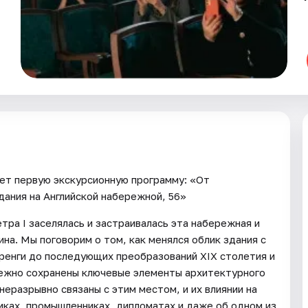
ет первую экскурсионную программу: «От
дания на Английской набережной, 56»
тра I заселялась и застраивалась эта набережная и
ина. Мы поговорим о том, как менялся облик здания с
аренги до последующих преобразований XIX столетия и
режно сохранены ключевые элементы архитектурного
неразрывно связаны с этим местом, и их влиянии на
иках, промышленниках, дипломатах и даже об одном из