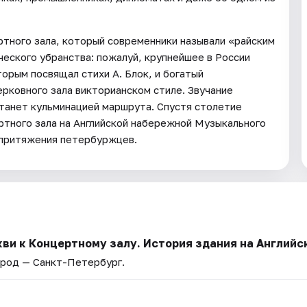
ртного зала, который современники называли «райским
еского убранства: пожалуй, крупнейшее в России
торым посвящал стихи А. Блок, и богатый
рковного зала викторианском стиле. Звучание
станет кульминацией маршрута. Спустя столетие
ртного зала на Английской набережной Музыкального
 притяжения петербуржцев.
ви к Концертному залу. История здания на Английс
ород — Санкт-Петербург.