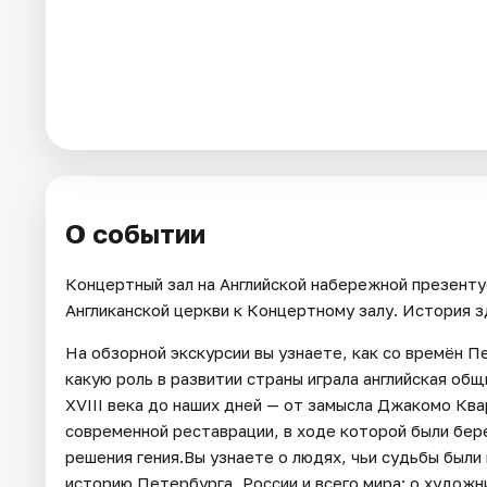
Города
Площадки
Артисты
Рейтинги
О событии
Концертный зал на Английской набережной презенту
Англиканской церкви к Концертному залу. История з
На обзорной экскурсии вы узнаете, как со времён Пе
какую роль в развитии страны играла английская общ
XVIII века до наших дней — от замысла Джакомо Кв
современной реставрации, в ходе которой были бе
решения гения.Вы узнаете о людях, чьи судьбы были 
историю Петербурга, России и всего мира: о художн