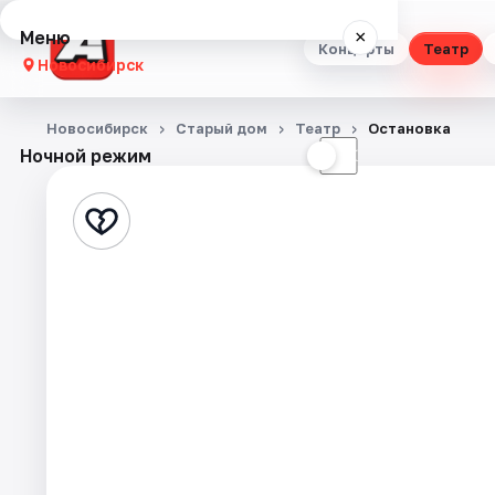
Меню
×
Концерты
Театр
Новосибирск
Концерты
Новосибирск
Старый дом
Театр
Остановка
Ночной режим
☀
☾
Театр
Стендап
Выставки
Квесты
Экскурсии
Спорт
События