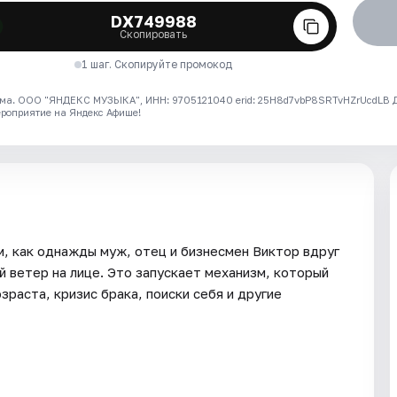
DX749988
Скопировать
1 шаг. Скопируйте промокод
ма. ООО "ЯНДЕКС МУЗЫКА", ИНН: 9705121040 erid: 25H8d7vbP8SRTvHZrUcdLB
ероприятие на Яндекс Афише!
, как однажды муж, отец и бизнесмен Виктор вдруг
й ветер на лице. Это запускает механизм, который
зраста, кризис брака, поиски себя и другие