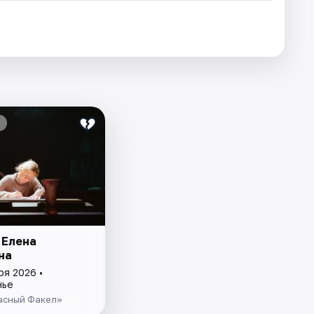
 Елена
на
ря 2026 •
нье
асный Факел»