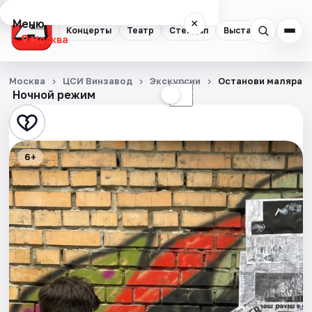
Меню
×
Концерты
Театр
Стендап
Выставки
Квест
Москва
Концерты
Москва
ЦСИ Винзавод
Экскурсии
Останови маляра! 
Ночной режим
☀
☾
Театр
Стендап
6+
Выставки
Квесты
Экскурсии
Спорт
События