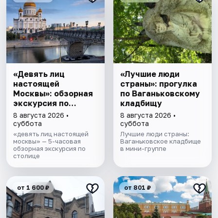
«Девять лиц
«Лучшие люди
настоящей
страны»: прогулка
Москвы»: обзорная
по Ваганьковскому
экскурсия по
кладбищу
столице
8 августа 2026 •
8 августа 2026 •
суббота
суббота
«девять лиц настоящей
Лучшие люди страны:
москвы» — 5-часовая
Ваганьковское кладбище
обзорная экскурсия по
в мини-группе
столице
от 1 600 ₽
от 801 ₽