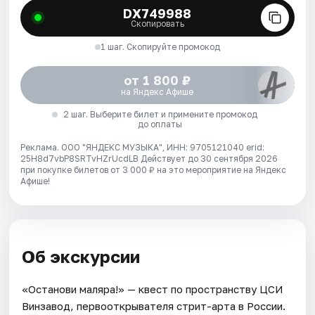
DX749988
Скопировать
1 шаг. Скопируйте промокод
от 1 800 ₽
на Яндекс Афише
2 шаг. Выберите билет и примените промокод
до оплаты
Реклама. ООО "ЯНДЕКС МУЗЫКА", ИНН: 9705121040 erid:
25H8d7vbP8SRTvHZrUcdLB
Действует до 30 сентября 2026
при покупке билетов от 3 000 ₽ на это мероприятие на Яндекс
Афише!
Об экскурсии
«Останови маляра!» — квест по пространству ЦСИ
Винзавод, первооткрывателя стрит-арта в России.