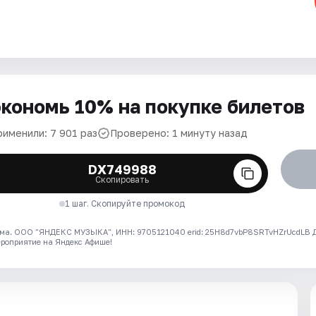
кономь 10% на покупке билетов
рименили: 7 901 раз
Проверено: 1 минуту назад
DX749988
Скопировать
1 шаг. Скопируйте промокод
ма. ООО "ЯНДЕКС МУЗЫКА", ИНН: 9705121040 erid: 25H8d7vbP8SRTvHZrUcdLB
ероприятие на Яндекс Афише!