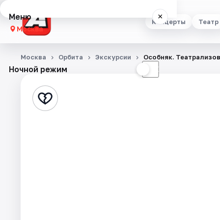
Меню
×
Концерты
Театр
Москва
Концерты
Москва
Орбита
Экскурсии
Особняк. Театрализо
Ночной режим
☀
☾
Театр
Стендап
Выставки
Квесты
Экскурсии
Спорт
События