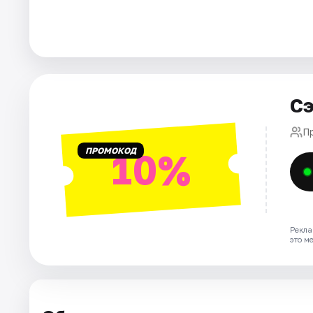
Города
Площадки
Сэ
Артисты
П
Рейтинги
ПРОМОКОД
10%
Рекла
это м