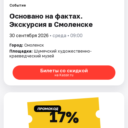
Города
Событие
Основано на фактах.
Площадки
Экскурсия в Смоленске
Артисты
30 сентября 2026
• среда • 09:00
Рейтинги
Город:
Смоленск
Площадка:
Шумячский художественно-
краеведческий музей
Билеты со скидкой
на Kassir.ru
ПРОМОКОД
17%