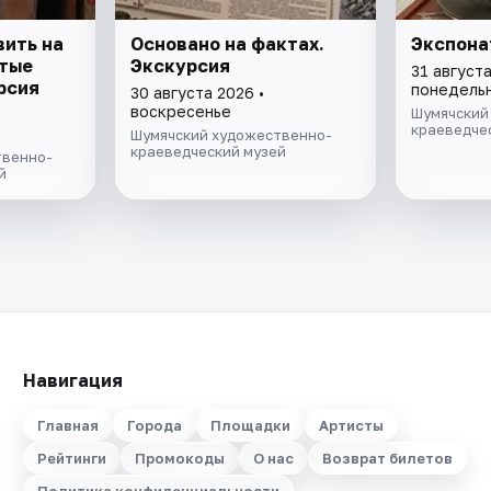
вить на
Основано на фактах.
Экспона
итые
Экскурсия
31 августа
рсия
понедель
30 августа 2026 •
воскресенье
Шумячский
краеведче
Шумячский художественно-
краеведческий музей
твенно-
й
Навигация
Главная
Города
Площадки
Артисты
Рейтинги
Промокоды
О нас
Возврат билетов