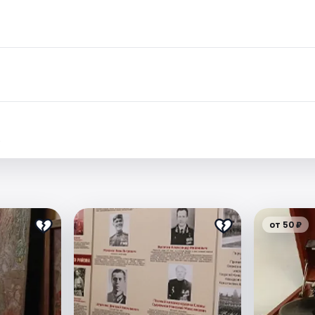
.
от 50 ₽