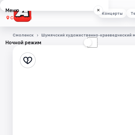
Меню
×
Концерты
Т
Смоленск
Концерты
Смоленск
Шумячский художественно-краеведческий 
Ночной режим
☀
☾
Театр
Стендап
Выставки
Экскурсии
Спорт
События