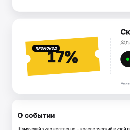
Города
Площадки
Артисты
Ск
Рейтинги
Пр
ПРОМОКОД
17%
Рекла
О событии
Шумячский художественно – краеведческий музей пр