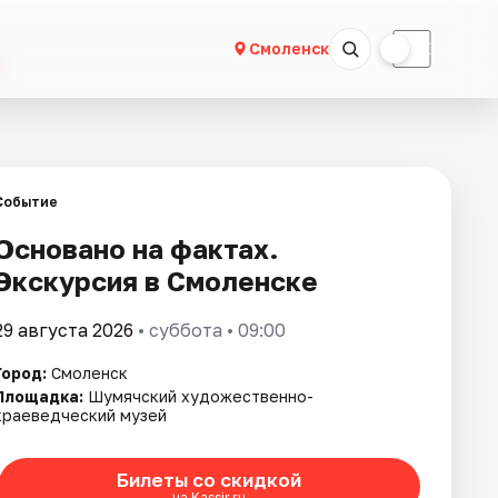
☀
☾
Смоленск
Событие
Основано на фактах.
Экскурсия в Смоленске
29 августа 2026
• суббота • 09:00
Город:
Смоленск
Площадка:
Шумячский художественно-
краеведческий музей
Билеты со скидкой
на Kassir.ru