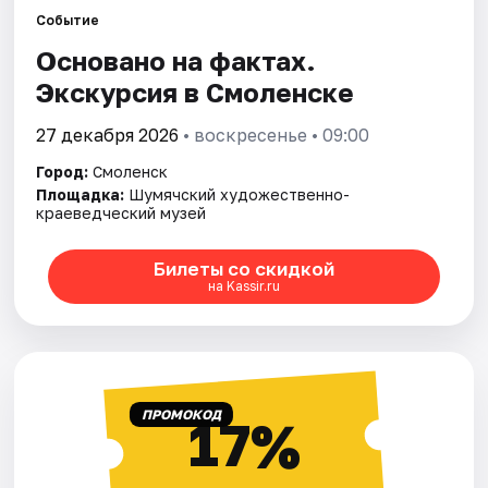
Города
Событие
Основано на фактах.
Площадки
Экскурсия в Смоленске
Артисты
27 декабря 2026
• воскресенье • 09:00
Рейтинги
Город:
Смоленск
Площадка:
Шумячский художественно-
краеведческий музей
Билеты со скидкой
на Kassir.ru
ПРОМОКОД
17%