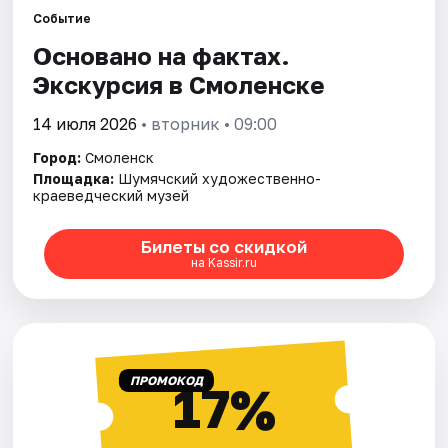
Города
Событие
Основано на фактах.
Площадки
Экскурсия в Смоленске
Артисты
14 июля 2026
• вторник • 09:00
Рейтинги
Город:
Смоленск
Площадка:
Шумячский художественно-
краеведческий музей
Билеты со скидкой
на Kassir.ru
ПРОМОКОД
17%