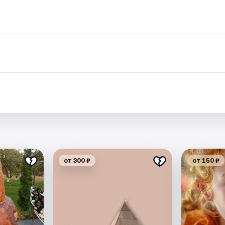
.
от 300 ₽
от 150 ₽