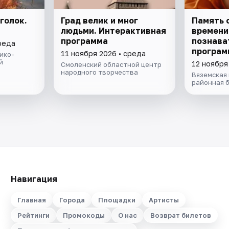
голок.
Град велик и мног
Память 
людьми. Интерактивная
времени
программа
познава
реда
програм
11 ноября 2026 • среда
ико-
й
12 ноября
Смоленский областной центр
народного творчества
Вяземская
районная 
Навигация
Главная
Города
Площадки
Артисты
Рейтинги
Промокоды
О нас
Возврат билетов