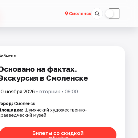
☀
☾
Смоленск
Событие
Основано на фактах.
Экскурсия в Смоленске
10 ноября 2026
• вторник • 09:00
Город:
Смоленск
Площадка:
Шумячский художественно-
краеведческий музей
Билеты со скидкой
на Kassir.ru