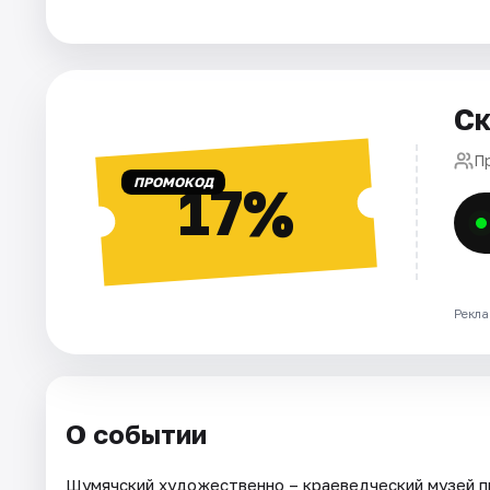
Города
Площадки
Артисты
Ск
Рейтинги
П
ПРОМОКОД
17%
Рекла
О событии
Шумячский художественно – краеведческий музей пр