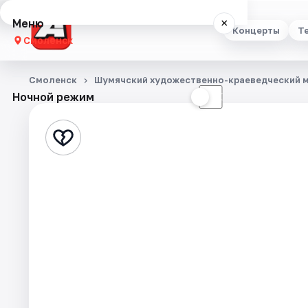
Меню
×
Концерты
Т
Смоленск
Концерты
Смоленск
Шумячский художественно-краеведческий 
Ночной режим
☀
☾
Театр
Стендап
Выставки
Экскурсии
Спорт
События