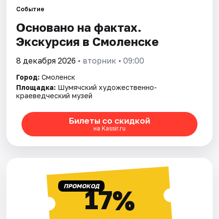
Города
Событие
Основано на фактах.
Площадки
Экскурсия в Смоленске
Артисты
8 декабря 2026
• вторник • 09:00
Рейтинги
Город:
Смоленск
Площадка:
Шумячский художественно-
краеведческий музей
Билеты со скидкой
на Kassir.ru
ПРОМОКОД
17%