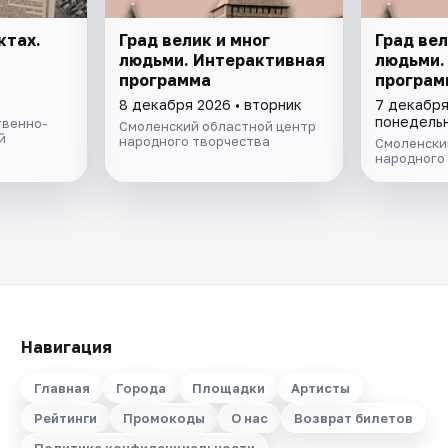
ктах.
Град велик и мног
Град вел
людьми. Интерактивная
людьми.
программа
програм
8 декабря 2026 • вторник
7 декабря
понедель
твенно-
Смоленский областной центр
й
народного творчества
Смоленски
народного
Навигация
Главная
Города
Площадки
Артисты
Рейтинги
Промокоды
О нас
Возврат билетов