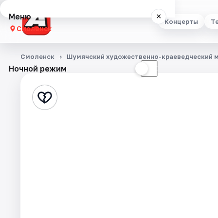
Меню
×
Концерты
Т
Смоленск
Концерты
Смоленск
Шумячский художественно-краеведческий 
Ночной режим
☀
☾
Театр
Стендап
Выставки
Экскурсии
Спорт
События