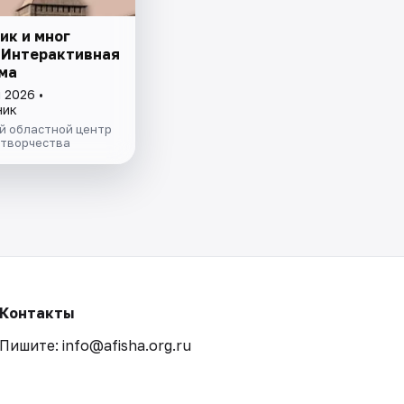
ик и мног
 Интерактивная
ма
 2026 •
ник
й областной центр
 творчества
Контакты
Пишите: info@afisha.org.ru