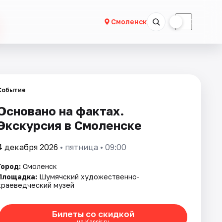
☀
☾
Смоленск
Событие
Основано на фактах.
Экскурсия в Смоленске
4 декабря 2026
• пятница • 09:00
Город:
Смоленск
Площадка:
Шумячский художественно-
краеведческий музей
Билеты со скидкой
на Kassir.ru