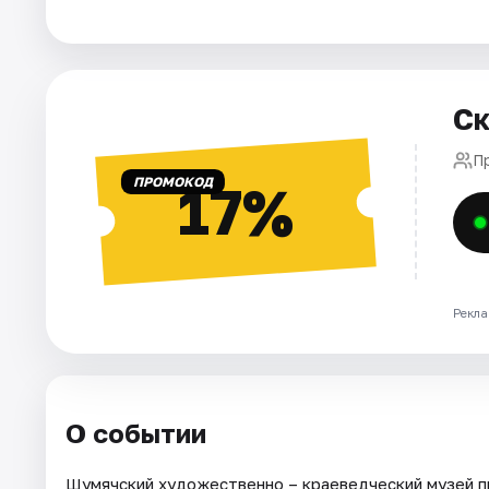
Города
Площадки
Артисты
Ск
Рейтинги
П
ПРОМОКОД
17%
Рекла
О событии
Шумячский художественно – краеведческий музей пр