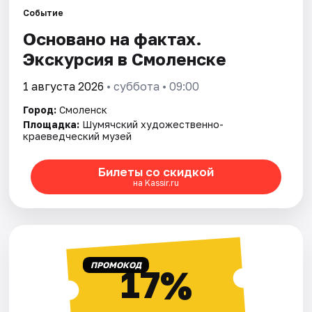
Города
Событие
Основано на фактах.
Площадки
Экскурсия в Смоленске
Артисты
1 августа 2026
• суббота • 09:00
Рейтинги
Город:
Смоленск
Площадка:
Шумячский художественно-
краеведческий музей
Билеты со скидкой
на Kassir.ru
ПРОМОКОД
17%