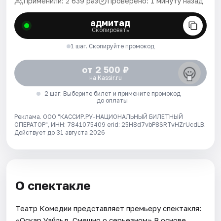
Применили: 2 639 раз
Проверено: 1 минуту назад
адмитад
Скопировать
1 шаг. Скопируйте промокод
от 2 500 ₽
на Kassir.ru
2 шаг. Выберите билет и примените промокод
до оплаты
Реклама. ООО "КАССИР.РУ-НАЦИОНАЛЬНЫЙ БИЛЕТНЫЙ
ОПЕРАТОР", ИНН: 7841075409 erid: 25H8d7vbP8SRTvHZrUcdLB.
Действует до 31 августа 2026
О спектакле
Театр Комедии представляет премьеру спектакля:
«Оскар Уайльд. Смешно о серьезном».В основе