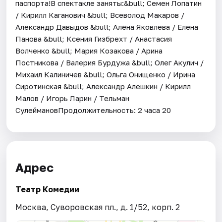
паспорта!В спектакле заняты:&bull; Семен Лопатин
/ Кирилл Каганович &bull; Всеволод Макаров /
Александр Давыдов &bull; Алёна Яковлева / Елена
Панова &bull; Ксения Гизбрехт / Анастасия
Волченко &bull; Мария Козакова / Арина
Постникова / Валерия Бурдужа &bull; Олег Акулич /
Михаил Калиничев &bull; Ольга Онищенко / Ирина
Сиротинская &bull; Александр Алешкин / Кирилл
Малов / Игорь Ларин / Тельман
СулеймановПродолжительность: 2 часа 20
Адрес
Театр Комедии
Москва, Суворовская пл., д. 1/52, корп. 2