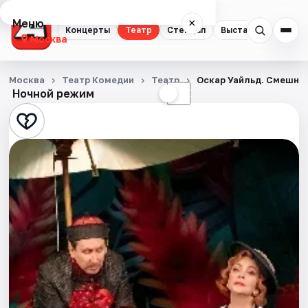
Меню
×
Концерты
Театр
Стендап
Выставки
Квест
Москва
Концерты
Москва
Театр Комедии
Театр
Оскар Уайльд. Смешно
Ночной режим
☀
☾
Театр
Стендап
Выставки
Квесты
Экскурсии
Спорт
События