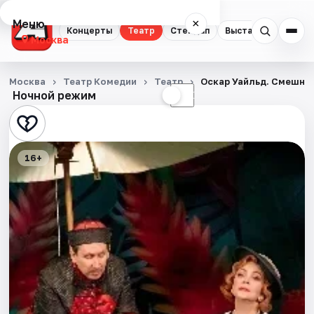
Меню
×
Концерты
Театр
Стендап
Выставки
Квест
Москва
Концерты
Москва
Театр Комедии
Театр
Оскар Уайльд. Смешно
Ночной режим
☀
☾
Театр
Стендап
16+
Выставки
Квесты
Экскурсии
Спорт
События