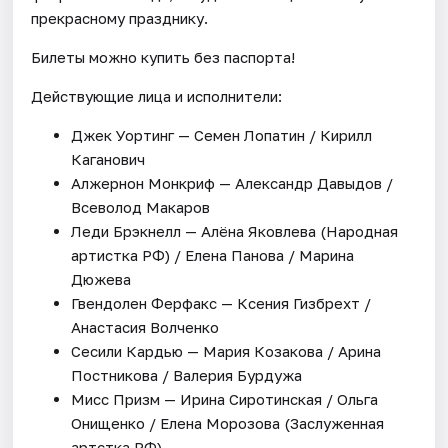
прекрасному празднику.
Билеты можно купить без паспорта!
Действующие лица и исполнители:
Джек Уортинг — Семен Лопатин / Кирилл
Каганович
Алжернон Монкриф — Александр Давыдов /
Всеволод Макаров
Леди Брэкнелл — Алёна Яковлева (Народная
артистка РФ) / Елена Панова / Марина
Дюжева
Гвендолен Ферфакс — Ксения Гизбрехт /
Анастасия Волченко
Сесили Кардью — Мария Козакова / Арина
Постникова / Валерия Бурдужа
Мисс Призм — Ирина Сиротинская / Ольга
Онищенко / Елена Морозова (Заслуженная
артстка РФ)