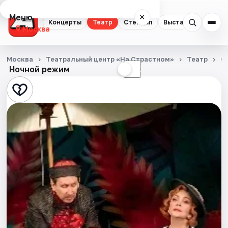
Меню
×
Концерты
Театр
Стендап
Выставки
Квест
Москва
Концерты
Москва
Театральный центр «На Страстном»
Театр
О
Ночной режим
☀
☾
Театр
Стендап
Выставки
Квесты
Экскурсии
Спорт
События