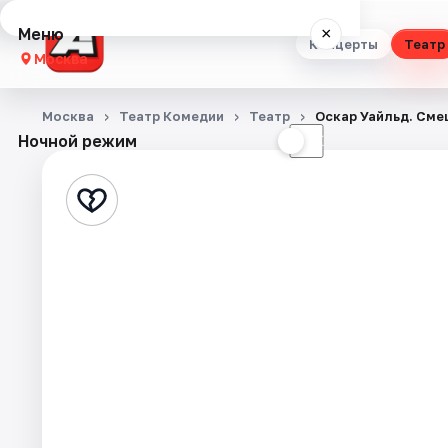
Меню
×
Концерты
Театр
Москва
Концерты
Москва
Театр Комедии
Театр
Оскар Уайльд. Сме
Ночной режим
☀
☾
Театр
Стендап
Выставки
Квесты
Экскурсии
Спорт
События