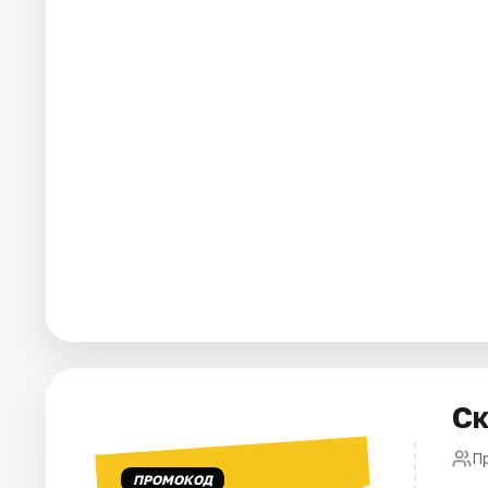
Города
Площадки
Артисты
Рейтинги
Ск
П
ПРОМОКОД