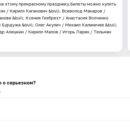
ена этому прекрасному празднику.Билеты можно купить
ин / Кирилл Каганович &bull; Всеволод Макаров /
анова &bull; Ксения Гизбрехт / Анастасия Волченко
 Бурдужа &bull; Олег Акулич / Михаил Калиничев &bull;
др Алешкин / Кирилл Малов / Игорь Ларин / Тельман
о о серьезном?
.