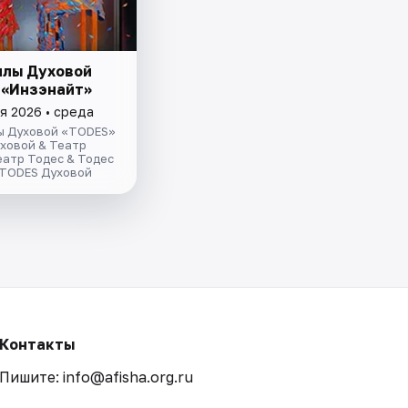
ллы Духовой
 «Инзэнайт»
я 2026 • среда
ы Духовой «TODES»
ховой & Театр
еатр Тодес & Тодес
 TODES Духовой
Контакты
Пишите: info@afisha.org.ru