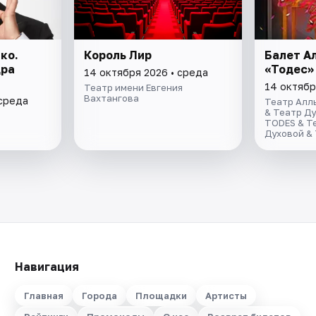
ко.
Король Лир
Балет А
дра
«Тодес»
14 октября 2026 • среда
14 октябр
Театр имени Евгения
Вахтангова
 среда
Театр Алл
& Театр Ду
TODES & Т
Духовой &
Навигация
Главная
Города
Площадки
Артисты