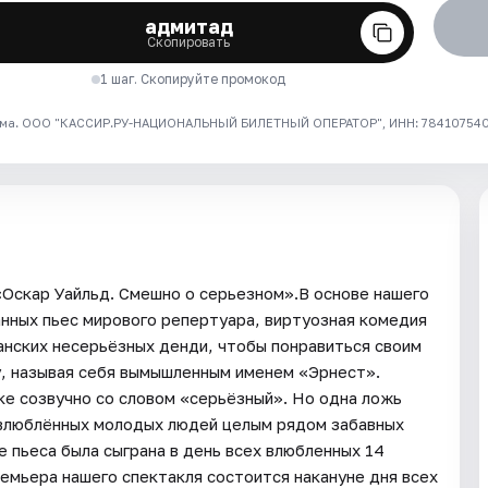
адмитад
Скопировать
1 шаг. Скопируйте промокод
ма. ООО "КАССИР.РУ-НАЦИОНАЛЬНЫЙ БИЛЕТНЫЙ ОПЕРАТОР", ИНН: 7841075409
Оскар Уайльд. Смешно о серьезном».В основе нашего
анных пьес мирового репертуара, виртуозная комедия
нских несерьёзных денди, чтобы понравиться своим
у, называя себя вымышленным именем «Эрнест».
ыке созвучно со словом «серьёзный». Но одна ложь
влюблённых молодых людей целым рядом забавных
 пьеса была сыграна в день всех влюбленных 14
ремьера нашего спектакля состоится накануне дня всех