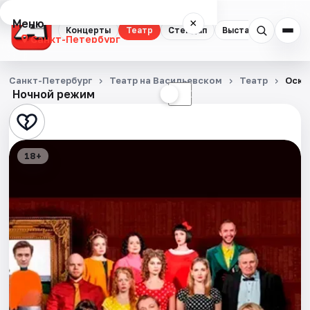
Меню
×
Концерты
Театр
Стендап
Выставки
Квест
Санкт-Петербург
Концерты
Санкт-Петербург
Театр на Васильевском
Театр
Оска
Ночной режим
☀
☾
Театр
Стендап
18+
Выставки
Квесты
Экскурсии
Спорт
События