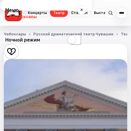
Меню
×
Концерты
Театр
Стендап
Выставки
Экску
Чебоксары
Концерты
Чебоксары
Русский драматический театр Чувашии
Теат
Ночной режим
☀
☾
Театр
Стендап
Выставки
Экскурсии
События
Города