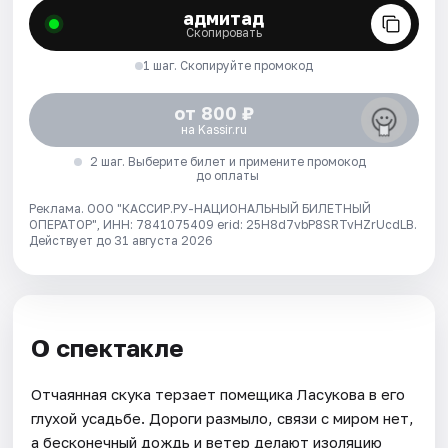
адмитад
Скопировать
1 шаг. Скопируйте промокод
от 800 ₽
на Kassir.ru
2 шаг. Выберите билет и примените промокод
до оплаты
Реклама. ООО "КАССИР.РУ-НАЦИОНАЛЬНЫЙ БИЛЕТНЫЙ
ОПЕРАТОР", ИНН: 7841075409 erid: 25H8d7vbP8SRTvHZrUcdLB.
Действует до 31 августа 2026
О спектакле
Отчаянная скука терзает помещика Ласукова в его
глухой усадьбе. Дороги размыло, связи с миром нет,
а бесконечный дождь и ветер делают изоляцию