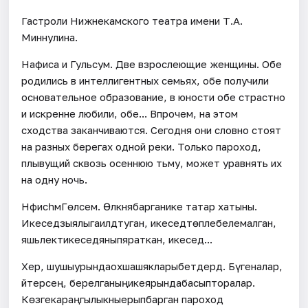
Гастроли Нижнекамского театра имени Т.А.
Миннулина.
Нафиса и Гульсум. Две взрослеющие женщины. Обе
родились в интеллигентных семьях, обе получили
основательное образование, в юности обе страстно
и искренне любили, обе... Впрочем, на этом
сходства заканчиваются. Сегодня они словно стоят
на разных берегах одной реки. Только пароход,
плывущий сквозь осеннюю тьму, может уравнять их
на одну ночь.
НәфисәһәмГөлсем. Өлкәнәябарганике татар хатыны.
Икеседәзыялыгаиләдәтуган, икеседәтөплебелемалган,
яшьлектәикеседәяныпяраткан, икеседә...
Хәер, шушыурындаохшашякларыбетәдердә. Бүгеналар,
әйтерсең, берелганыңикеярындабасыпторалар.
Көзгекараңгылыкныерыпбарган пароход