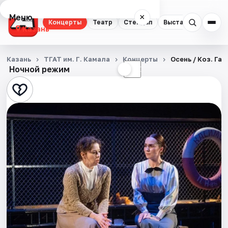
Меню
×
Концерты
Театр
Стендап
Выставки
Квест
Казань
Концерты
Казань
ТГАТ им. Г. Камала
Концерты
Осень / Коз. Га
Ночной режим
☀
☾
Театр
Стендап
Выставки
Квесты
Экскурсии
Спорт
События