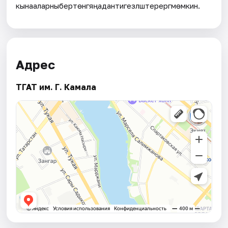
кынааларныбертөнгәяңадантигезләштерергәмөмкин.
Адрес
ТГАТ им. Г. Камала