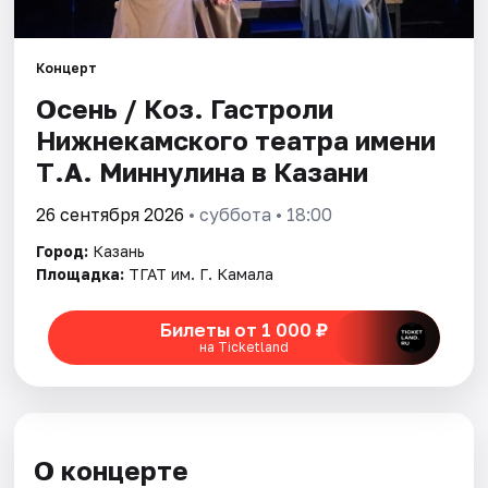
Города
Концерт
Осень / Коз. Гастроли
Площадки
Нижнекамского театра имени
Артисты
Т.А. Миннулина в Казани
Рейтинги
26 сентября 2026
• суббота • 18:00
Город:
Казань
Площадка:
ТГАТ им. Г. Камала
Билеты от 1 000 ₽
на Ticketland
О концерте