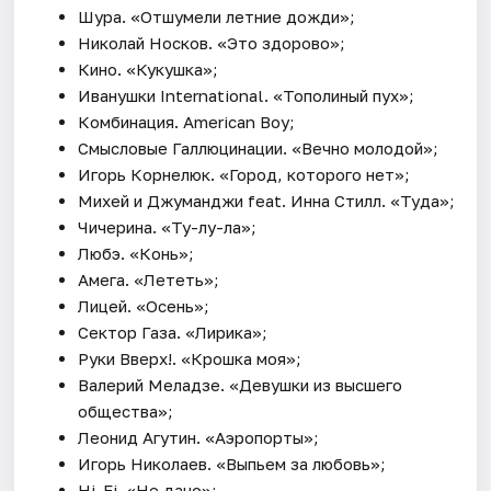
Шура. «Отшумели летние дожди»;
Николай Носков. «Это здорово»;
Кино. «Кукушка»;
Иванушки International. «Тополиный пух»;
Комбинация. American Boy;
Смысловые Галлюцинации. «Вечно молодой»;
Игорь Корнелюк. «Город, которого нет»;
Михей и Джуманджи feat. Инна Стилл. «Туда»;
Чичерина. «Ту-лу-ла»;
Любэ. «Конь»;
Амега. «Лететь»;
Лицей. «Осень»;
Сектор Газа. «Лирика»;
Руки Вверх!. «Крошка моя»;
Валерий Меладзе. «Девушки из высшего
общества»;
Леонид Агутин. «Аэропорты»;
Игорь Николаев. «Выпьем за любовь»;
Hi-Fi. «Не дано»;