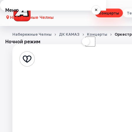
Меню
×
Концерты
Те
Набережные Челны
Концерты
Набережные Челны
ДК КАМАЗ
Концерты
Оркестр 
Ночной режим
☀
☾
Театр
Стендап
Выставки
Экскурсии
События
Города