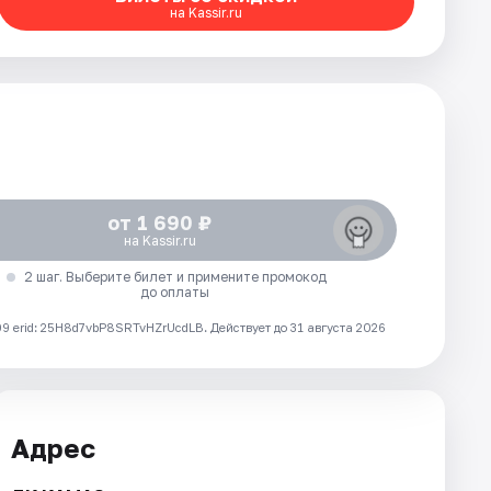
на Kassir.ru
от 1 690 ₽
на Kassir.ru
2 шаг. Выберите билет и примените промокод
до оплаты
 erid: 25H8d7vbP8SRTvHZrUcdLB.
Действует до 31 августа 2026
Адрес