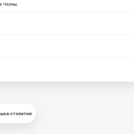
е Челны.
.
зыка столетия