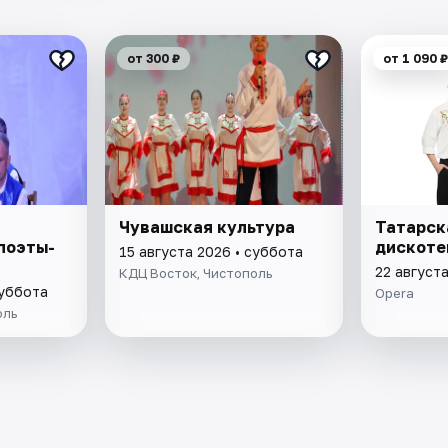
от 300 ₽
от 1 090 ₽
Чувашская культура
Татарск
поэты-
дискоте
15 августа 2026 • суббота
22 август
КДЦ Восток, Чистополь
суббота
Opera
оль