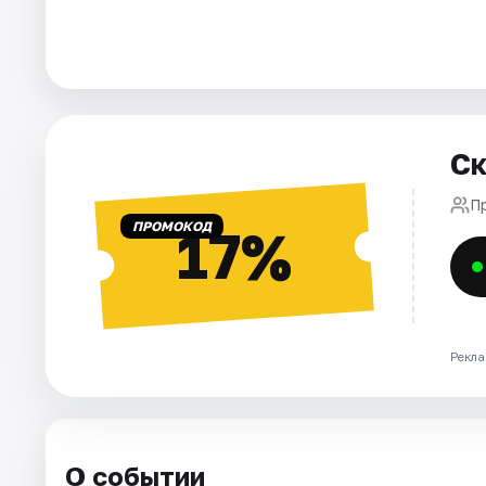
Города
Площадки
Артисты
Ск
Рейтинги
П
ПРОМОКОД
17%
Рекла
О событии