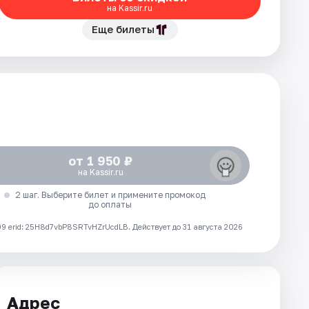
на Kassir.ru
Еще билеты
от 1 950 ₽
на Kassir.ru
2 шаг. Выберите билет и примените промокод
до оплаты
 erid: 25H8d7vbP8SRTvHZrUcdLB.
Действует до 31 августа 2026
Адрес