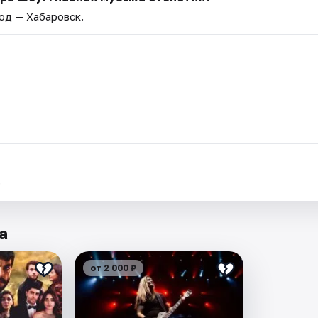
род — Хабаровск.
.
а
от 2 000 ₽