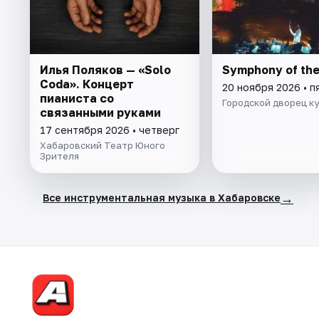
Илья Поляков — «Solo
Symphony of the
Coda». Концерт
20 ноября 2026 • п
пианиста со
Городской дворец к
связанными руками
17 сентября 2026 • четверг
Хабаровский Театр Юного
Зрителя
→
Все инструментальная музыка в Хабаровске