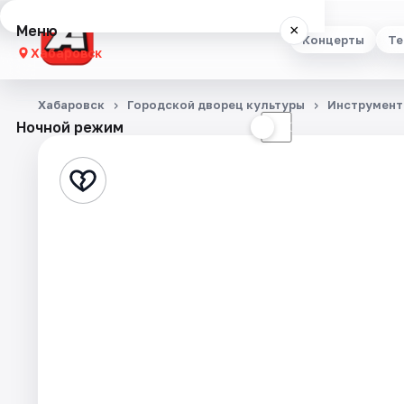
Меню
×
Концерты
Те
Хабаровск
Концерты
Хабаровск
Городской дворец культуры
Инструмент
Ночной режим
☀
☾
Театр
Стендап
Выставки
Экскурсии
Спорт
События