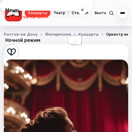
Меню
×
Концерты
Театр
Стендап
Выставки
Квест
Ростов-на-Дону
Концерты
Ростов-на-Дону
Филармония
Концерты
Оркестр им.
Ночной режим
☀
☾
Театр
Стендап
Выставки
Квесты
Экскурсии
Спорт
События