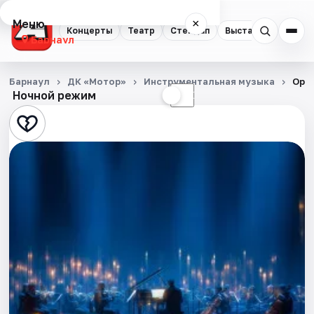
Меню
×
Концерты
Театр
Стендап
Выставки
Спорт
Барнаул
Концерты
Барнаул
ДК «Мотор»
Инструментальная музыка
Орк
Ночной режим
☀
☾
Театр
Стендап
Выставки
Спорт
События
Города