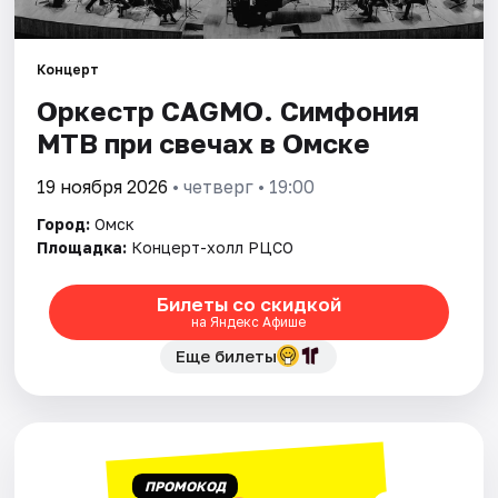
Города
Концерт
Оркестр CAGMO. Симфония
Площадки
МТВ при свечах в Омске
Артисты
19 ноября 2026
• четверг • 19:00
Рейтинги
Город:
Омск
Площадка:
Концерт-холл РЦСО
Билеты со скидкой
на Яндекс Афише
Еще билеты
ПРОМОКОД