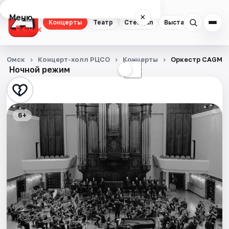
Меню
×
Концерты
Театр
Стендап
Выставки
Квест
Омск
Концерты
Омск
Концерт-холл РЦСО
Концерты
Оркестр CAGMO.
Ночной режим
☀
☾
Театр
Стендап
6+
Выставки
Квесты
Экскурсии
Спорт
События