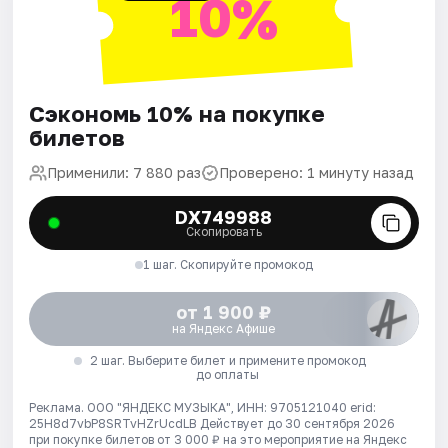
10%
Сэкономь 10% на покупке
билетов
Применили: 7 880 раз
Проверено: 1 минуту назад
DX749988
Скопировать
1 шаг. Скопируйте промокод
от 1 900 ₽
на Яндекс Афише
2 шаг. Выберите билет и примените промокод
до оплаты
Реклама. ООО "ЯНДЕКС МУЗЫКА", ИНН: 9705121040 erid:
25H8d7vbP8SRTvHZrUcdLB
Действует до 30 сентября 2026
при покупке билетов от 3 000 ₽ на это мероприятие на Яндекс