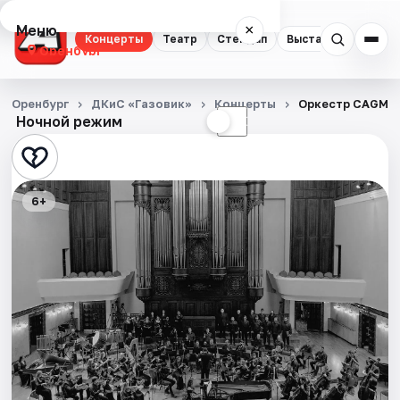
Меню
×
Концерты
Театр
Стендап
Выставки
Квест
Оренбург
Концерты
Оренбург
ДКиС «Газовик»
Концерты
Оркестр CAGMO.
Ночной режим
☀
☾
Театр
Стендап
6+
Выставки
Квесты
Экскурсии
Спорт
События